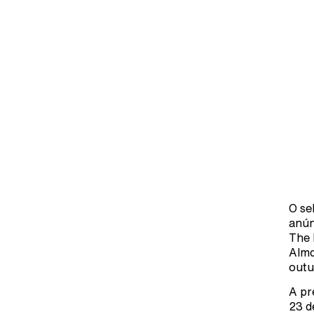
O se
anún
The 
Almq
outu
A pr
23 d