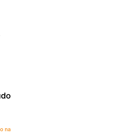
0
údo
to na