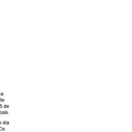
ca
le
5 de
país.
o dia
 Os