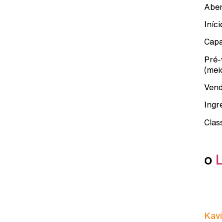
Aber
Iníc
Capa
Pré-
(mei
Vend
Ingr
Clas
o
Kavi