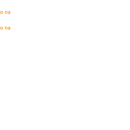
to na
to na