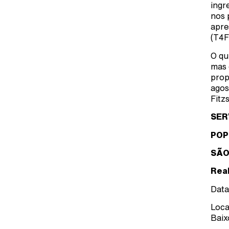
ingr
nos 
apre
(T4F
O qu
mas 
prop
agos
Fitz
SER
POP
SÃO
Rea
Data
Loca
Baix