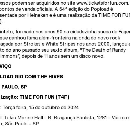
essos podem ser adquiridos no site www.ticketsforfun.com.
pontos de venda oficiais. A 64ª edição do Popload é
sentada por Heineken e é uma realização da TIME FOR FU
).
inteto, formado nos anos 90 na cidadezinha sueca de Fage
que ganhou fama além-fronteira na onda do novo rock
agada por Strokes e White Stripes nos anos 2000, lançou
to do ano passado seu sexto álbum, “The Death of Randy
simmons”, depois de 11 anos sem um disco novo.
VIÇO
LOAD GIG COM THE HIVES
 PAULO, SP
lização: TIME FOR FUN (T4F)
: Terça feira, 15 de outubro de 2024
l: Tokio Marine Hall – R. Bragança Paulista, 1281 – Várzea 
o, São Paulo – SP