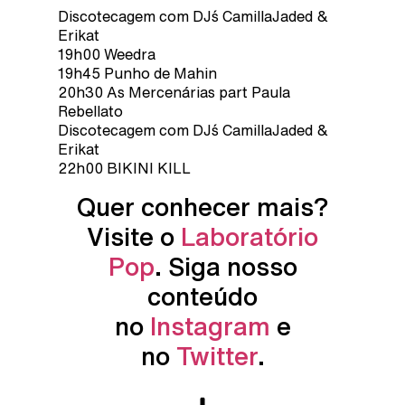
Discotecagem com DJ´s CamillaJaded &
Erikat
19h00 Weedra
19h45 Punho de Mahin
20h30 As Mercenárias part Paula
Rebellato
Discotecagem com DJ´s CamillaJaded &
Erikat
22h00 BIKINI KILL
Quer conhecer mais?
Visite o
Laboratório
Pop
. Siga nosso
conteúdo
no
Instagram
e
no
Twitter
.