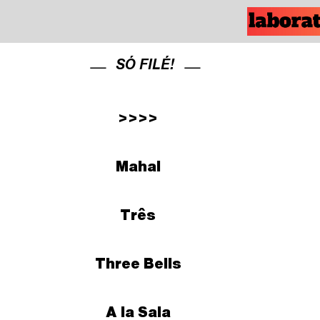
SÓ FILÉ!
>>>>
Mahal
Três
Three Bells
A la Sala