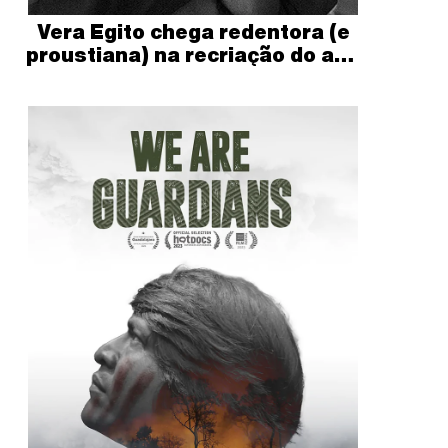
Vera Egito chega redentora (e
proustiana) na recriação do ano
que não acabou