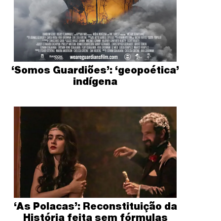
‘Somos Guardiões’: ‘geopoética’
indígena
‘As Polacas’: Reconstituição da
História feita sem fórmulas