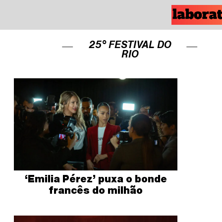
25° FESTIVAL DO
RIO
‘Emilia Pérez’ puxa o bonde
francês do milhão