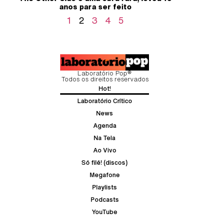
anos para ser feito
1
2
3
4
5
Laboratório Pop®
Todos os direitos reservados
Hot!
Laboratório Crítico
News
Agenda
Na Tela
Ao Vivo
Só filé! (discos)
Megafone
Playlists
Podcasts
YouTube