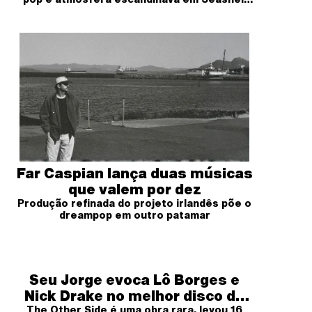
Eyes
Far Caspian lança duas músicas
que valem por dez
Produção refinada do projeto irlandês põe o
dreampop em outro patamar
Seu Jorge evoca Lô Borges e
Nick Drake no melhor disco da
The Other Side é uma obra rara, levou 16
carreira