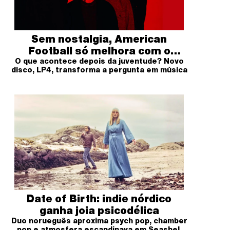
Sem nostalgia, American
Football só melhora com o
O que acontece depois da juventude? Novo
tempo
disco, LP4, transforma a pergunta em música
Date of Birth: indie nórdico
ganha joia psicodélica
Duo norueguês aproxima psych pop, chamber
pop e atmosfera escandinava em Seashell