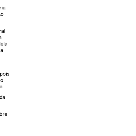
ria
ao
ral
a
dela
ua
r
epois
do
a.
 da
obre