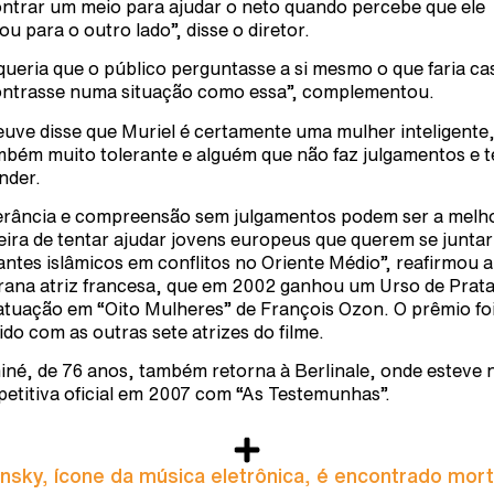
ntrar um meio para ajudar o neto quando percebe que ele
ou para o outro lado”, disse o diretor.
queria que o público perguntasse a si mesmo o que faria ca
ntrasse numa situação como essa”, complementou.
uve disse que Muriel é certamente uma mulher inteligente
mbém muito tolerante e alguém que não faz julgamentos e t
nder.
erância e compreensão sem julgamentos podem ser a melh
ira de tentar ajudar jovens europeus que querem se juntar
tantes islâmicos em conflitos no Oriente Médio”, reafirmou a
rana atriz francesa, que em 2002 ganhou um Urso de Prata
atuação em “Oito Mulheres” de François Ozon. O prêmio fo
dido com as outras sete atrizes do filme.
iné, de 76 anos, também retorna à Berlinale, onde esteve 
etitiva oficial em 2007 com “As Testemunhas”.
nsky, ícone da música eletrônica, é encontrado mor