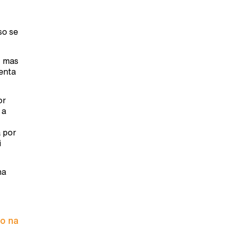
so se
, mas
enta
or
 a
 por
i
na
to na