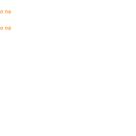
to na
to na