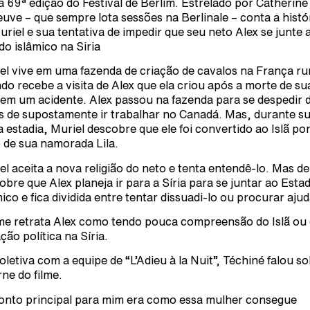
a 69ª edição do Festival de Berlim. Estrelado por Catherine
uve – que sempre lota sessões na Berlinale – conta a histó
uriel e sua tentativa de impedir que seu neto Alex se junte 
do islâmico na Siria
el vive em uma fazenda de criação de cavalos na França ru
do recebe a visita de Alex que ela criou após a morte de su
em um acidente. Alex passou na fazenda para se despedir 
s de supostamente ir trabalhar no Canadá. Mas, durante s
a estadia, Muriel descobre que ele foi convertido ao Islã po
 de sua namorada Lila.
el aceita a nova religião do neto e tenta entendê-lo. Mas d
obre que Alex planeja ir para a Síria para se juntar ao Esta
mico e fica dividida entre tentar dissuadi-lo ou procurar ajud
lme retrata Alex como tendo pouca compreensão do Islã ou
ção política na Síria.
oletiva com a equipe de “L’Adieu à la Nuit”, Téchiné falou s
rne do filme.
onto principal para mim era como essa mulher consegue