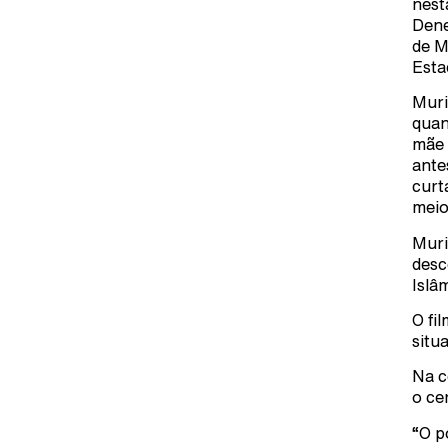
nest
Dene
de M
Esta
Muri
quan
mãe 
ante
curt
meio
Muri
desc
Islâ
O fi
situa
Na c
o ce
“O p