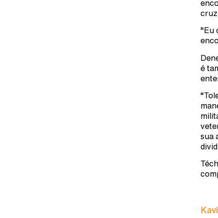
enco
cruz
“Eu 
enco
Dene
é ta
ente
“Tol
mane
mili
vete
sua 
divi
Téch
comp
Kavi