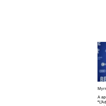
Myrn
A ap
“L’A