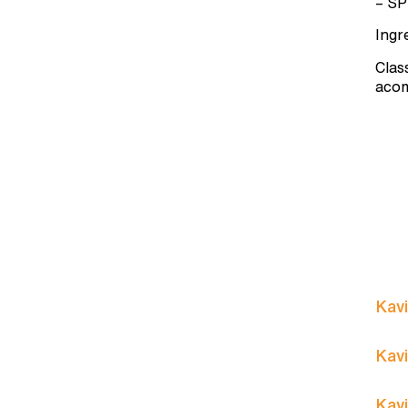
– SP
Ingr
Clas
acom
Kavi
Kavi
Kavi