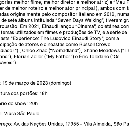
gorias melhor filme, melhor diretor e melhor atriz) e “Meu P
ar de melhor roteiro e melhor ator principal ), ambos com f
adas originalmente pelo compositor italiano em 2019, num
e de sete álbuns intitulada “Seven Days Walking”, tiveram g
rcussão. Em 2021, Einaudi lançou “Cinema”, coletânea co
 temas utilizados em filmes e produções de TV, e a série de
asts “Experience: The Ludovico Einaudi Story”, com a
icipação de atores e cineastas como Russell Crowe
adiador”) , Chloé Zhao (“Nomadland”), Shane Meadows (“Th
and”), Florian Zeller (“My Father”) e Éric Toledano (“Os
cáveis”).
: 19 de março de 2023 (domingo)
tura dos portões: 18h
rio do show: 20h
l: Vibra São Paulo
reço: Av. das Nações Unidas, 17955 – Vila Almeida, São P