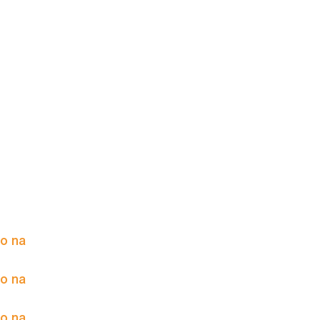
to na
to na
to na