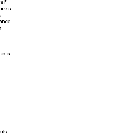
ai”
aixas
a
rande
m
is is
aulo