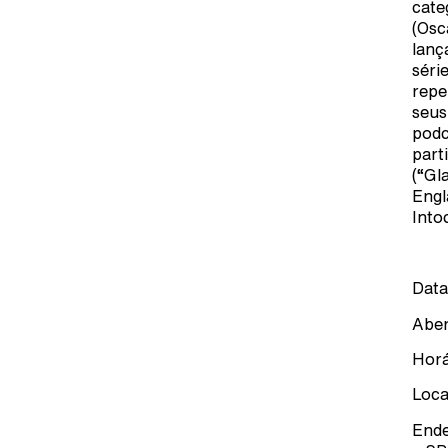
cate
(Osc
lanç
séri
repe
seus
podc
part
(“Gl
Engl
Into
Data
Aber
Horá
Loca
Ende