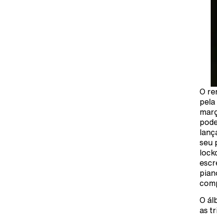
O re
pela
març
pode
lanç
seu 
lock
escr
pian
comp
O ál
as t