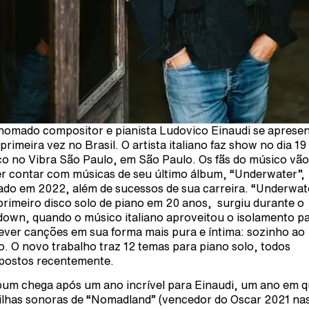
nomado compositor e pianista Ludovico Einaudi se aprese
 primeira vez no Brasil. O artista italiano faz show no dia 19
o no Vibra São Paulo, em São Paulo. Os fãs do músico vão
r contar com músicas de seu último álbum, “Underwater”,
ado em 2022, além de sucessos de sua carreira. “Underwat
primeiro disco solo de piano em 20 anos, surgiu durante o
down, quando o músico italiano aproveitou o isolamento p
ever canções em sua forma mais pura e íntima: sozinho ao
o. O novo trabalho traz 12 temas para piano solo, todos
ostos recentemente.
bum chega após um ano incrível para Einaudi, um ano em 
rilhas sonoras de “Nomadland” (vencedor do Oscar 2021 na