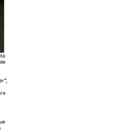
nta
 de
er”,
ara
que
s