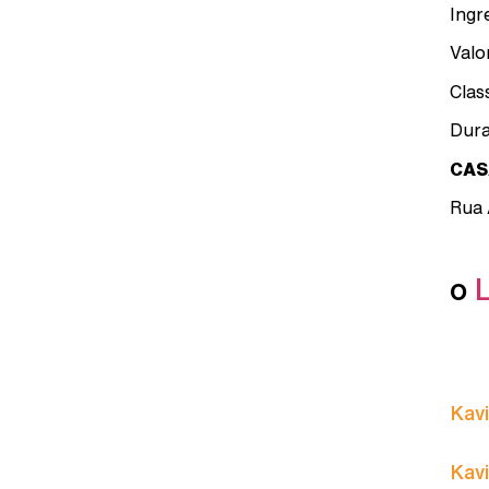
Ingr
Valo
Clas
Dura
CAS
Rua 
o
Kavi
Kavi