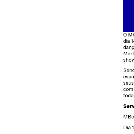
O Mb
dia 
danç
Mart
show
Send
espa
seus
com 
todo
Serv
MBor
Dia 