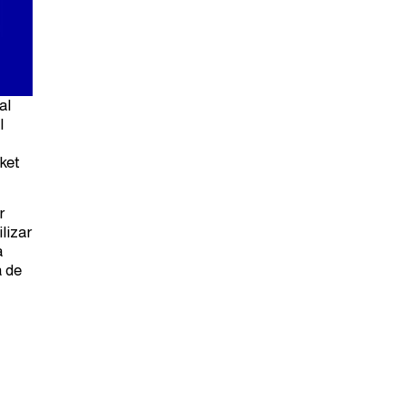
al
l
ket
r
lizar
a
a de