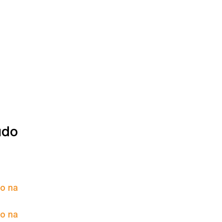
údo
to na
to na