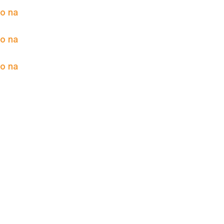
to na
to na
to na