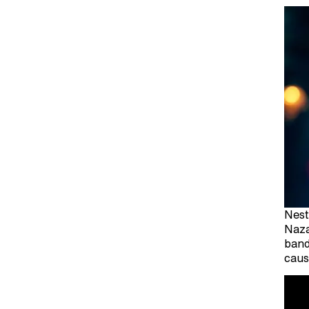
Nest
Naza
band
caus