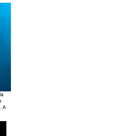
da
e
a.
A