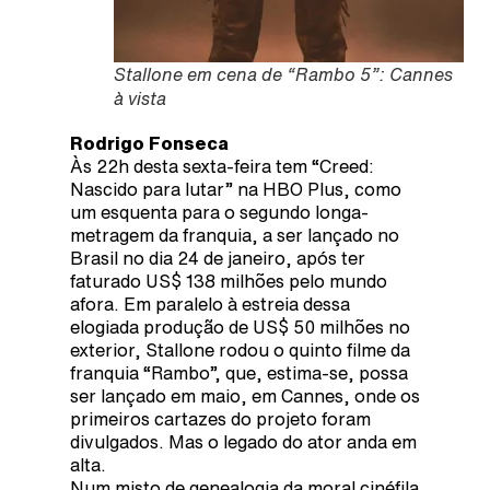
Stallone em cena de “Rambo 5”: Cannes
à vista
Rodrigo Fonseca
Às 22h desta sexta-feira tem “Creed:
Nascido para lutar” na HBO Plus, como
um esquenta para o segundo longa-
metragem da franquia, a ser lançado no
Brasil no dia 24 de janeiro, após ter
faturado US$ 138 milhões pelo mundo
afora. Em paralelo à estreia dessa
elogiada produção de US$ 50 milhões no
exterior, Stallone rodou o quinto filme da
franquia “Rambo”, que, estima-se, possa
ser lançado em maio, em Cannes, onde os
primeiros cartazes do projeto foram
divulgados. Mas o legado do ator anda em
alta.
Num misto de genealogia da moral cinéfila