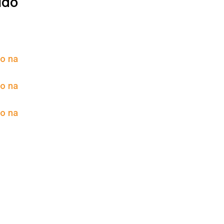
údo
to na
to na
to na