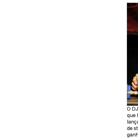
O DJ
que 
lanç
de s
ganh