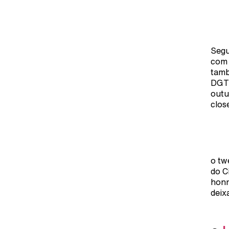
Segu
com 
tamb
DGTC
outu
close
o tw
do C
honr
deix