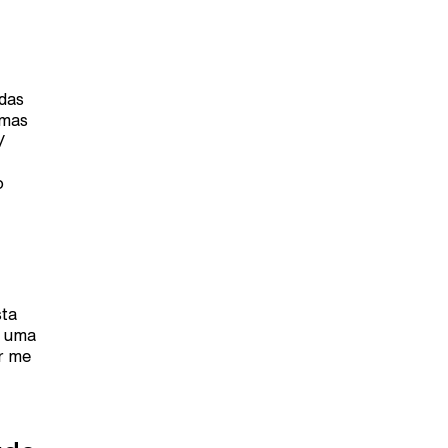
ndas
 mas
/
o
sta
É uma
r me