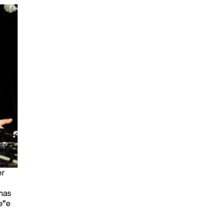
er
mas
e”e