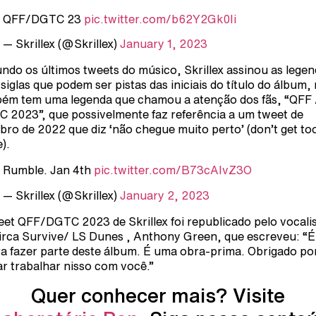
QFF/DGTC 23
pic.twitter.com/b62Y2Gk0Ii
— Skrillex (@Skrillex)
January 1, 2023
ndo os últimos tweets do músico, Skrillex assinou as lege
siglas que podem ser pistas das iniciais do título do álbum,
ém tem uma legenda que chamou a atenção dos fãs, “QFF 
 2023”, que possivelmente faz referência a um tweet de
bro de 2022 que diz ‘não chegue muito perto’ (don’t get to
).
Rumble. Jan 4th
pic.twitter.com/B73cAIvZ3O
— Skrillex (@Skrillex)
January 2, 2023
eet QFF/DGTC 2023 de Skrillex foi republicado pelo vocali
irca Survive/ LS Dunes , Anthony Green, que escreveu: “
a fazer parte deste álbum. É uma obra-prima. Obrigado po
ar trabalhar nisso com você.”
Quer conhecer mais? Visite