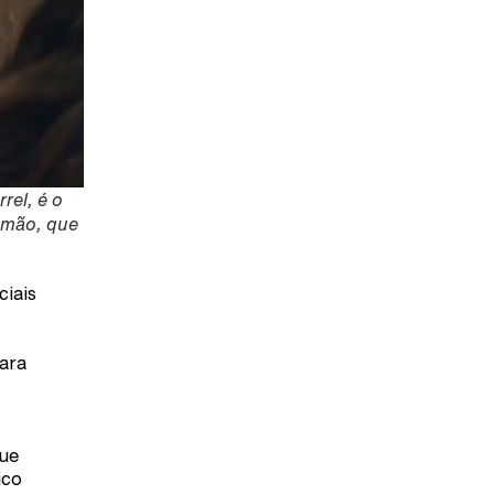
rel, é o
lemão, que
ciais
Para
que
ico