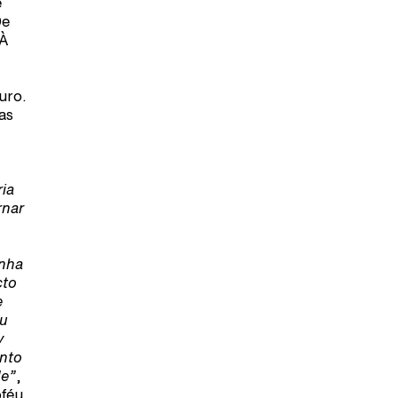
e
De
 À
uro.
as
ria
rnar
inha
cto
e
ou
y
into
de”
,
oféu