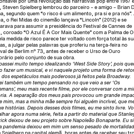
onsável por uma revolução das narrativas pop entre 1967 
, Steven Spielberg lembrou do parceiro – e amigo – Brian 
a, segundo quem “o risco é um alimento, pra si e pra nós”.
a, o Rei Midas do cinemão lançava “Lincoln” (2012) e se
arava para assumir a presidência do Festival de Cannes de
, coroado “O Azul É A Cor Mais Quente” com a Palma de O
la medida de risco parece ter voltado com força total às su
nas, a julgar pelas palavras que proferiu na terça-feira no
ival de Berlim nº 73, antes de receber o Urso de Ouro
rário pelo conjunto de sua obra.
passei muito tempo idealizando ‘West Side Story’, pois que
o fazer um musical, e vi naquele projeto uma forma de reto
 dos espetáculos mais poderosos já feitos pela Broadway.
ei também um tempo pensando no que veio a ser ‘Os
emans’, meu mais recente filme, por ele conversar com a m
ória. A separação dos meus pais provocou um grande impa
e mim, mas a minha mãe sempre foi alguém incrível, que m
xe histórias. Depois desses dois filmes, eu me sinto livre. V
alhar agora numa série, feita a partir do material que Stanle
ick deixou de seu projeto sobre Napoleão Bonaparte. Eu s
a pandemia deixou em mim um senso pesado de mortalida
e Spielberg na capital alemã, horas antes de receber seu tr