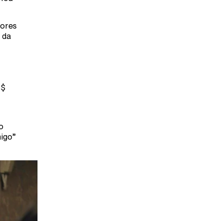
iores
 da
S$
ao
igo”