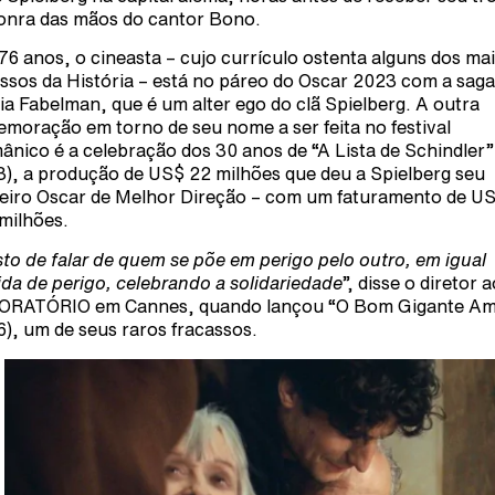
onra das mãos do cantor Bono.
76 anos, o cineasta – cujo currículo ostenta alguns dos ma
ssos da História – está no páreo do Oscar 2023 com a saga
lia Fabelman, que é um alter ego do clã Spielberg. A outra
moração em torno de seu nome a ser feita no festival
ânico é a celebração dos 30 anos de “A Lista de Schindler”
3), a produção de US$ 22 milhões que deu a Spielberg seu
eiro Oscar de Melhor Direção – com um faturamento de U
milhões.
to de falar de quem se põe em perigo pelo outro, em igual
da de perigo, celebrando a solidariedade
”, disse o diretor 
RATÓRIO em Cannes, quando lançou “O Bom Gigante Am
6), um de seus raros fracassos.