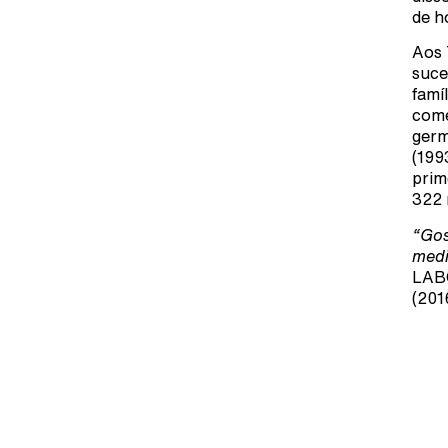
de h
Aos 
suce
famí
come
germ
(199
prim
322 
“Gos
medi
LABO
(201