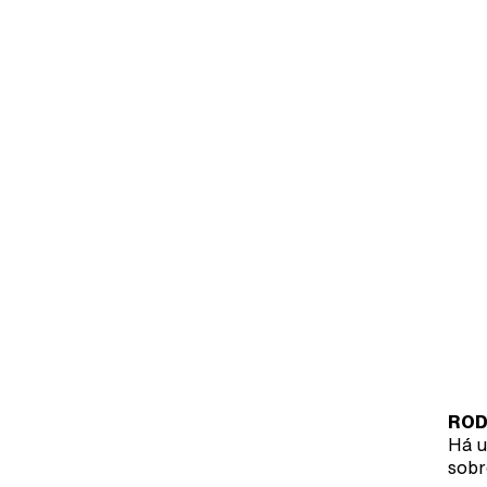
ROD
Há u
sobr