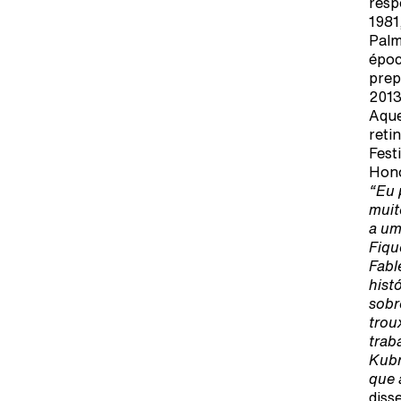
resp
1981
Palm
époc
prep
2013
Aque
reti
Fest
Hono
“Eu 
muit
a um
Fiqu
Fabl
hist
sobr
trou
trab
Kubr
que 
diss