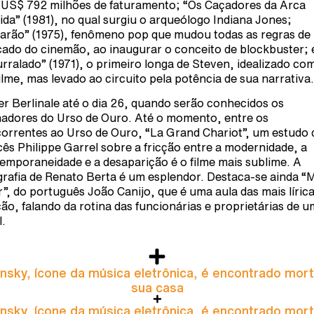
US$ 792 milhões de faturamento; “Os Caçadores da Arca
ida” (1981), no qual surgiu o arqueólogo Indiana Jones;
arão” (1975), fenômeno pop que mudou todas as regras de
ado do cinemão, ao inaugurar o conceito de blockbuster; 
rralado” (1971), o primeiro longa de Steven, idealizado co
filme, mas levado ao circuito pela potência de sua narrativa.
ter Berlinale até o dia 26, quando serão conhecidos os
adores do Urso de Ouro. Até o momento, entre os
orrentes ao Urso de Ouro, “La Grand Chariot”, um estudo 
cês Philippe Garrel sobre a fricção entre a modernidade, a
emporaneidade e a desaparição é o filme mais sublime. A
grafia de Renato Berta é um esplendor. Destaca-se ainda “
r”, do português João Canijo, que é uma aula das mais líric
ção, falando da rotina das funcionárias e proprietárias de u
l.
nsky, ícone da música eletrônica, é encontrado mor
sua casa
nsky, ícone da música eletrônica, é encontrado mor