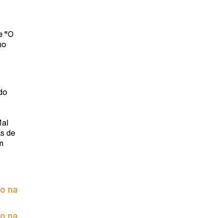
e “O
mo
do
Mal
as de
m
to na
to na