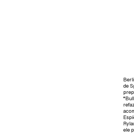
Berl
de S
prep
“Bul
refa
acom
Espi
Ryla
ele 