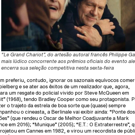
“Le Grand Chariot”, do artesão autoral francês Philippe Gar
mais lúdico concorrente aos prêmios oficiais do evento a
encerra sua seleção competitiva nesta sexta-feira
im preferiu, contudo, ignorar os sazonais equívocos comer
pielberg e se ater aos êxitos de um realizador que, agora,
ara um resgate do policial vivido por Steve McQueen em
lit” (1968), tendo Bradley Cooper como seu protagonista. 
zer o trajeto da estrela de boa sorte que (quase) sempre
panhou o cineasta, a Berlinale vai exibir ainda: “Ponte dos
ões” (que rendeu o Oscar de Melhor Coadjuvante a Mark
nce em 2016); “Munique” (2005); “E.T.: O Extraterrestre”, 
projetou em Cannes em 1982, e virou um recordista de públ