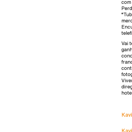
com 
Perd
“Tub
merc
Encu
tele
Vai 
ganh
conc
fran
cont
foto
Vive
dire
hote
Kavi
Kavi