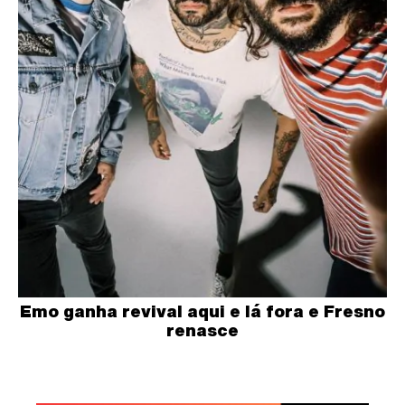
Emo ganha revival aqui e lá fora e Fresno
renasce