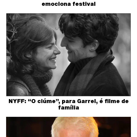
emociona festival
NYFF: “O ciúme”, para Garrel, é filme de
família