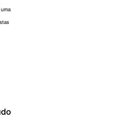
o
m uma
stas
údo