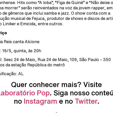
nhense. Hits como “A loba”, “Figa de Guiné” e “Não deixe 
a morrer” serão reinventados na voz da jovem rapper, e
o de gêneros que inclui samba e jazz. O show conta com a
ução musical de Fejuca, produtor de shows e discos de arti
 Liniker e Emicida, entre outros.
viço
ia Reis canta Alcione
: 16/5, quinta, às 20h
l: Sesc 24 de Maio, Rua 24 de Maio, 109, São Paulo – 350
os da estação República do metrô
sificação: AL
Quer conhecer mais? Visite
Laboratório Pop
. Siga nosso conte
no
Instagram
e no
Twitter
.