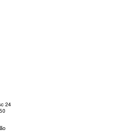
sc 24
 50
ção