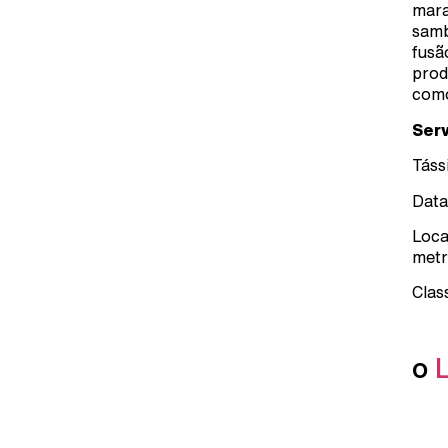
mara
samb
fusã
prod
como
Ser
Táss
Data
Loca
metr
Clas
o