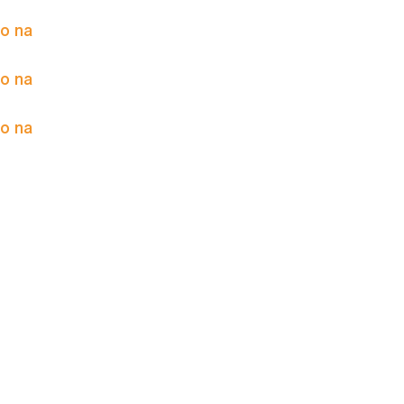
to na
to na
to na