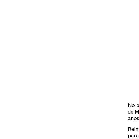
No p
de M
anos
Rein
para