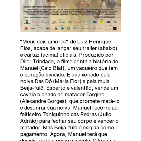
“Meus dois amores”, de Luiz Henrique
Rios, acaba de lançar seu trailer (abaixo)
e cartaz (acima) oficiais. Produzido por
Diler Trindade, o filme conta a história de
Manuel (Caio Blat), um vaqueiro que tem
o coração dividido. É apaixonado pela
noiva Das Dô (Maria Flor) e pela mula
Beija-fulô. Esperto e valentão, vende um
cavalo bichado ao matador Targino
(Alexandre Borges), que promete matá-lo
e desonrar sua noiva. Manuel recorre ao
feiticeiro Toniquinho das Pedras (Julio
Adrião) para fechar seu corpo e vencer o
matador. Mas Beija-fulô é exigida como
pagamento. Agora, Manuel terá que
decidir entre a noiva e a mula. O longa é