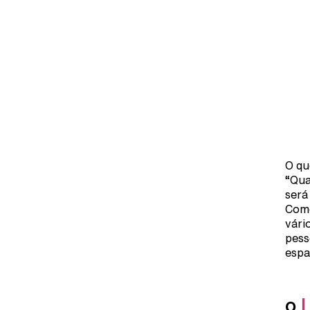
O qu
“Qua
será
Come
vári
pess
espa
o