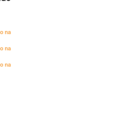
to na
to na
to na