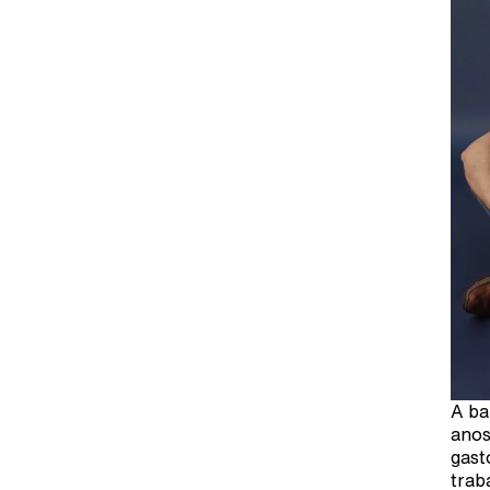
A ba
anos
gast
trab