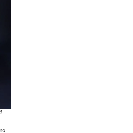
 3
 no