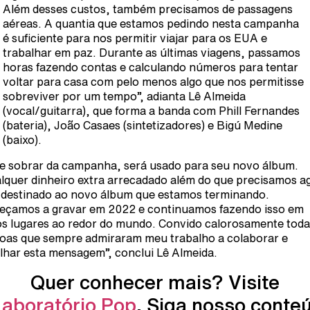
Além desses custos, também precisamos de passagens
aéreas. A quantia que estamos pedindo nesta campanha
é suficiente para nos permitir viajar para os EUA e
trabalhar em paz. Durante as últimas viagens, passamos
horas fazendo contas e calculando números para tentar
voltar para casa com pelo menos algo que nos permitisse
sobreviver por um tempo”, adianta Lê Almeida
(vocal/guitarra), que forma a banda com Phill Fernandes
(bateria), João Casaes (sintetizadores) e Bigú Medine
(baixo).
e sobrar da campanha, será usado para seu novo álbum.
lquer dinheiro extra arrecadado além do que precisamos a
 destinado ao novo álbum que estamos terminando.
çamos a gravar em 2022 e continuamos fazendo isso em
os lugares ao redor do mundo. Convido calorosamente toda
oas que sempre admiraram meu trabalho a colaborar e
lhar esta mensagem”, conclui Lê Almeida.
Quer conhecer mais? Visite
Laboratório Pop
. Siga nosso conte