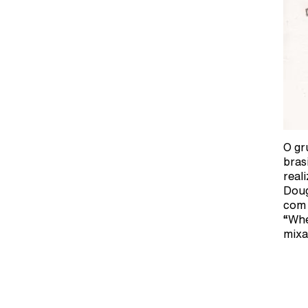
O gr
bras
real
Doug
com 
“Whe
mixa