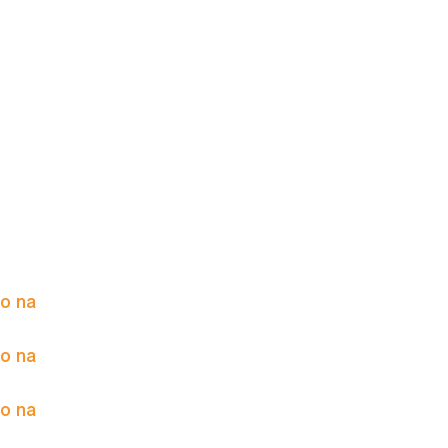
to na
to na
to na