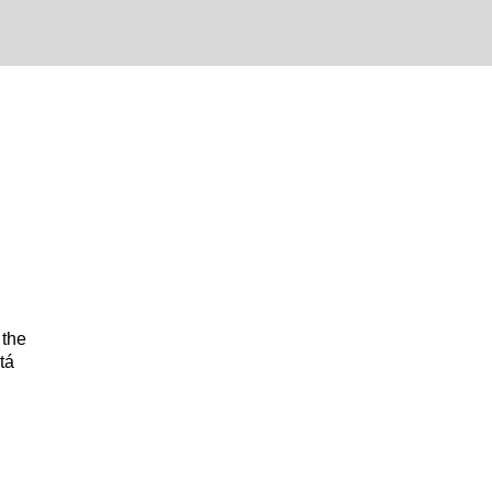
s
 the
tá