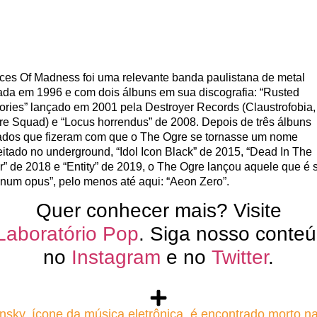
ces Of Madness foi uma relevante banda paulistana de metal
ada em 1996 e com dois álbuns em sua discografia: “Rusted
ries” lançado em 2001 pela Destroyer Records (Claustrofobia,
ure Squad) e “Locus horrendus” de 2008. Depois de três álbuns
ados que fizeram com que o The Ogre se tornasse um nome
eitado no underground, “Idol Icon Black” de 2015, “Dead In The
r” de 2018 e “Entity” de 2019, o The Ogre lançou aquele que é 
num opus”, pelo menos até aqui: “Aeon Zero”.
Quer conhecer mais? Visite
Laboratório Pop
. Siga nosso conte
no
Instagram
e no
Twitter
.
nsky, ícone da música eletrônica, é encontrado morto n