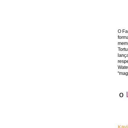
O Fa
form
memo
Tort
lanç
resp
Wate
“mag
o
Kavi