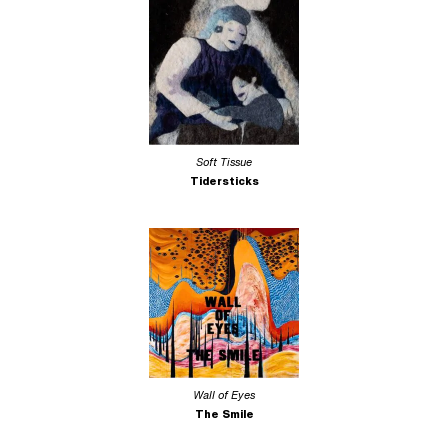
Soft Tissue
Tidersticks
Wall of Eyes
The Smile